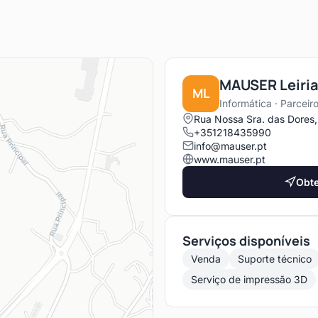
MAUSER Leiri
ML
Informática · Parceiro
Rua Nossa Sra. das Dores,
+351218435990
info@mauser.pt
www.mauser.pt
Obte
Serviços disponíveis
Venda
Suporte técnico
Serviço de impressão 3D